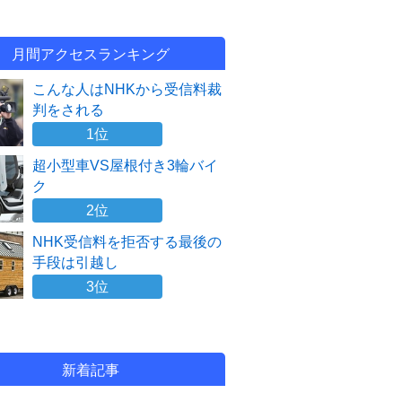
月間アクセスランキング
こんな人はNHKから受信料裁
判をされる
1位
超小型車VS屋根付き3輪バイ
ク
2位
NHK受信料を拒否する最後の
手段は引越し
3位
新着記事