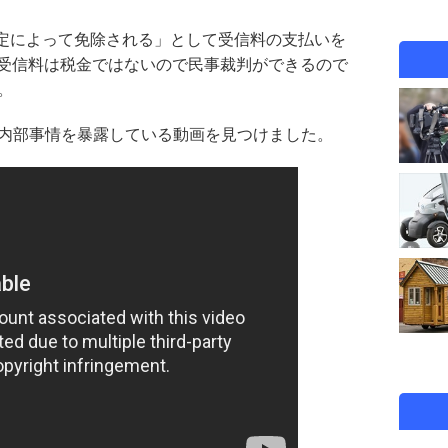
定によって免除される」として受信料の支払いを
、受信料は税金ではないので民事裁判ができるので
。
の内部事情を暴露している動画を見つけました。